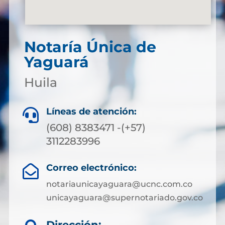
Notaría Única de
Yaguará
Huila
Líneas de atención:

(608) 8383471 -(+57)
3112283996
Correo electrónico:

notariaunicayaguara@ucnc.com.co
unicayaguara@supernotariado.gov.co
Dirección: