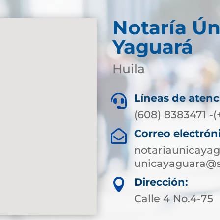
Notaría Ún
Yaguará
Huila
Líneas de atenc

(608) 8383471 -(
Correo electrón

notariaunicaya
unicayaguara@s
Dirección:

Calle 4 No.4-75