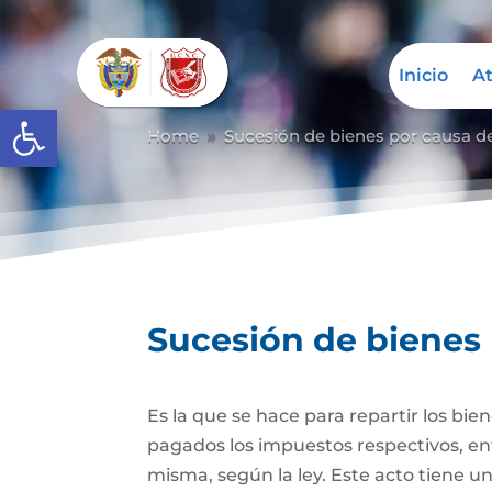
Inicio
At
Abrir barra de herramientas
Home
Sucesión de bienes por causa d
9
Sucesión de bienes
Es la que se hace para repartir los bie
pagados los impuestos respectivos, ent
misma, según la ley. Este acto tiene un 