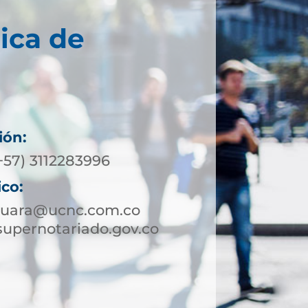
ica de
ión:
+57) 3112283996
ico:
guara@ucnc.com.co
upernotariado.gov.co