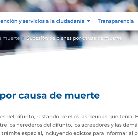
ención y servicios a la ciudadanía
Transparencia
e muerte
Sucesión de bienes por causa de muerte
9
 por causa de muerte
nes del difunto, restando de ellos las deudas que tenía. 
re los herederos del difunto, los acreedores y las dem
trámite especial, incluyendo edictos para informar al púb