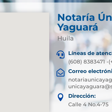
Notaría Ún
Yaguará
Huila
Líneas de atenc

(608) 8383471 -(
Correo electrón

notariaunicaya
unicayaguara@s
Dirección:

Calle 4 No.4-75