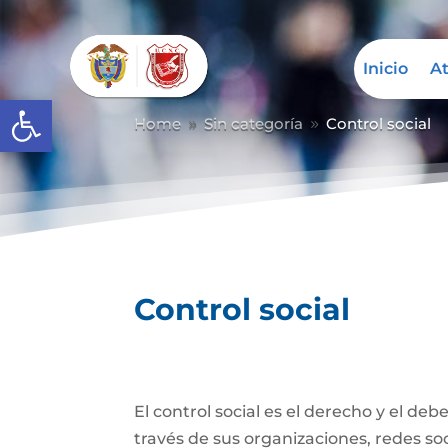
Inicio
At
Abrir barra de herramientas
Home
Sin categoría
Control social
9
9
Control social
El control social es el derecho y el de
través de sus organizaciones, redes soci