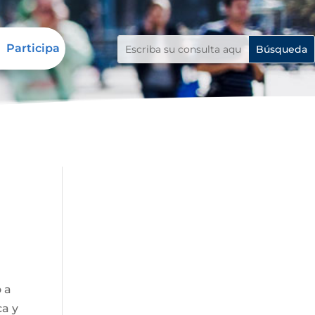
Participa
o a
ca y