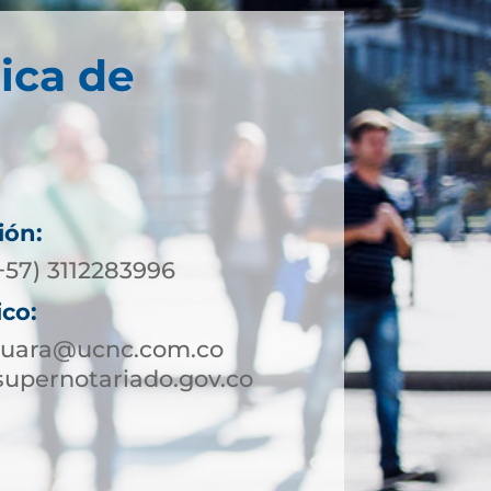
ica de
ión:
+57) 3112283996
ico:
guara@ucnc.com.co
upernotariado.gov.co