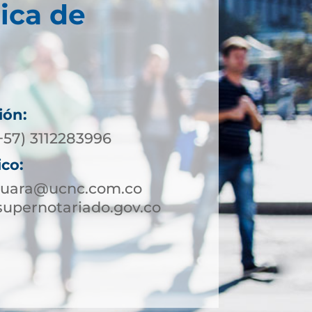
ica de
ión:
+57) 3112283996
ico:
guara@ucnc.com.co
upernotariado.gov.co