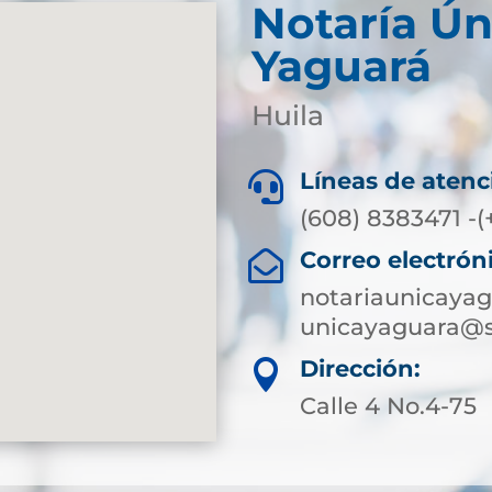
Notaría Ún
Yaguará
Huila
Líneas de atenc

(608) 8383471 -(
Correo electrón

notariaunicaya
unicayaguara@s
Dirección:

Calle 4 No.4-75