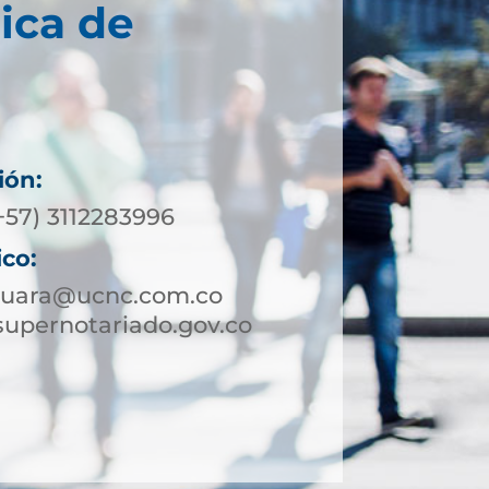
ica de
ión:
+57) 3112283996
ico:
guara@ucnc.com.co
upernotariado.gov.co