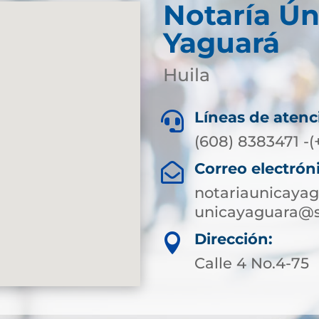
Notaría Ún
Yaguará
Huila
Líneas de atenc

(608) 8383471 -(
Correo electrón

notariaunicaya
unicayaguara@s
Dirección:

Calle 4 No.4-75