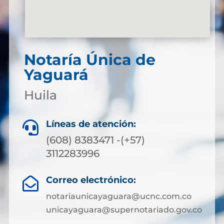
Notaría Única de
Yaguará
Huila
Líneas de atención:

(608) 8383471 -(+57)
3112283996
Correo electrónico:

notariaunicayaguara@ucnc.com.co
unicayaguara@supernotariado.gov.co