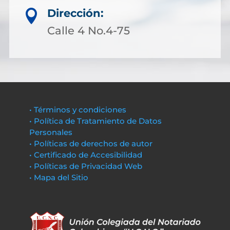
Dirección:

Calle 4 No.4-75
• Términos y condiciones
• Política de Tratamiento de Datos
Personales
• Políticas de derechos de autor
• Certificado de Accesibilidad
• Políticas de Privacidad Web
• Mapa del Sitio