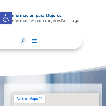
Abrir barra de herramientas
Información para Mujeres.
Informacion para mujeresDescarga