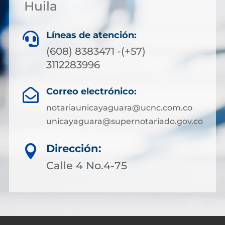
Huila
Líneas de atención:

(608) 8383471 -(+57)
3112283996
Correo electrónico:

notariaunicayaguara@ucnc.com.co
unicayaguara@supernotariado.gov.co
Dirección:

Calle 4 No.4-75