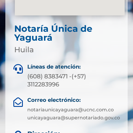
Notaría Única de
Yaguará
Huila
Líneas de atención:

(608) 8383471 -(+57)
3112283996
Correo electrónico:

notariaunicayaguara@ucnc.com.co
unicayaguara@supernotariado.gov.co