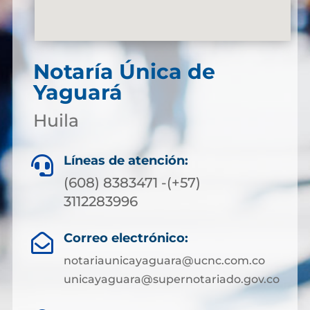
Notaría Única de
Yaguará
Huila
Líneas de atención:

(608) 8383471 -(+57)
3112283996
Correo electrónico:

notariaunicayaguara@ucnc.com.co
unicayaguara@supernotariado.gov.co