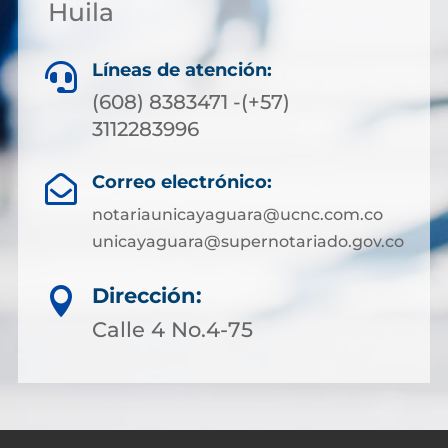
Huila
Líneas de atención:

(608) 8383471 -(+57)
3112283996
Correo electrónico:

notariaunicayaguara@ucnc.com.co
unicayaguara@supernotariado.gov.co
Dirección:

Calle 4 No.4-75