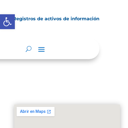
Abrir barra de herramientas
Registros de activos de información