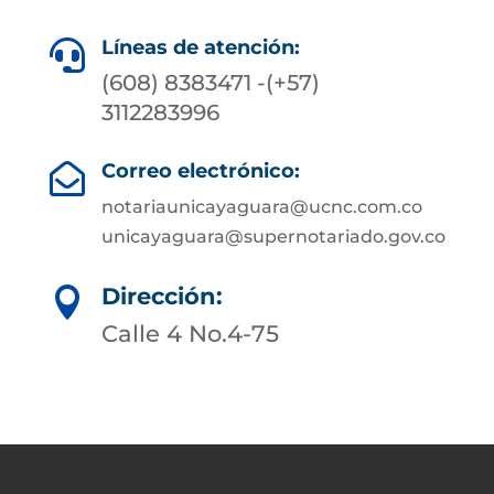
Líneas de atención:

(608) 8383471 -(+57)
3112283996
Correo electrónico:

notariaunicayaguara@ucnc.com.co
unicayaguara@supernotariado.gov.co
Dirección:

Calle 4 No.4-75