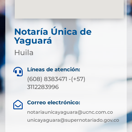
Notaría Única de
Yaguará
Huila
Líneas de atención:

(608) 8383471 -(+57)
3112283996
Correo electrónico:

notariaunicayaguara@ucnc.com.co
unicayaguara@supernotariado.gov.co