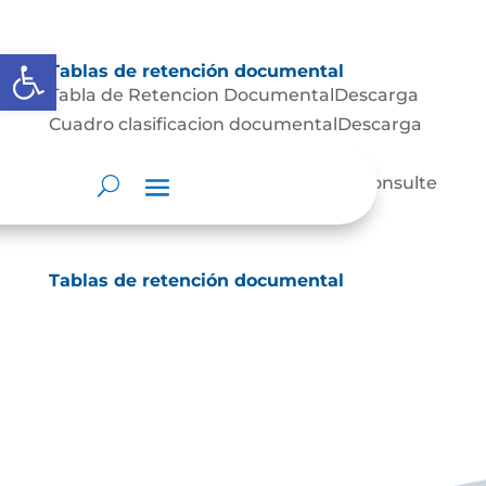
Abrir barra de herramientas
Tablas de retención documental
Tabla de Retencion DocumentalDescarga
Cuadro clasificacion documentalDescarga
Documentación de apoyo
https://www.archivogeneral.gov.co/consulte
/recursos/publicaciones
Tablas de retención documental